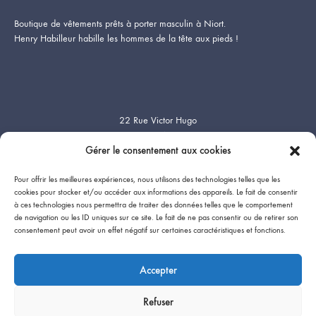
Boutique de vêtements prêts à porter masculin à Niort.
Henry Habilleur habille les hommes de la tête aux pieds !
22 Rue Victor Hugo
79000 Niort
Gérer le consentement aux cookies
Tél. 05 49 24 66 74
Pour offrir les meilleures expériences, nous utilisons des technologies telles que les
cookies pour stocker et/ou accéder aux informations des appareils. Le fait de consentir
Heures d’ouverture
:
à ces technologies nous permettra de traiter des données telles que le comportement
Du Mardi au Samedi
de navigation ou les ID uniques sur ce site. Le fait de ne pas consentir ou de retirer son
09:15-12:00 / 14:00- 19:00
consentement peut avoir un effet négatif sur certaines caractéristiques et fonctions.
Fermé le dimanche & le lundi
Accepter
Refuser
Mentions Légales
Politique de cookies (UE)