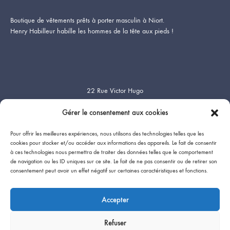
Boutique de vêtements prêts à porter masculin à Niort.
Henry Habilleur habille les hommes de la tête aux pieds !
22 Rue Victor Hugo
79000 Niort
Gérer le consentement aux cookies
Tél. 05 49 24 66 74
Pour offrir les meilleures expériences, nous utilisons des technologies telles que les
cookies pour stocker et/ou accéder aux informations des appareils. Le fait de consentir
Heures d’ouverture
:
à ces technologies nous permettra de traiter des données telles que le comportement
Du Mardi au Samedi
de navigation ou les ID uniques sur ce site. Le fait de ne pas consentir ou de retirer son
09:15-12:00 / 14:00- 19:00
consentement peut avoir un effet négatif sur certaines caractéristiques et fonctions.
Fermé le dimanche & le lundi
Accepter
Refuser
Mentions Légales
Politique de cookies (UE)